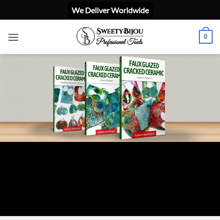
Skip
We Deliver Worldwide
to
content
0