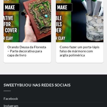
Orando Deusa da Floresta
Como fazer um porta-lápis
– Parte decorativa para
falso de mármore com
capa de livro
argila polimérica
SWEETYBIJOU NAS REDES SOCIAIS
Facebook
Instagram