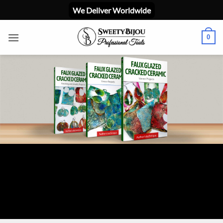
Skip
We Deliver Worldwide
to
content
0