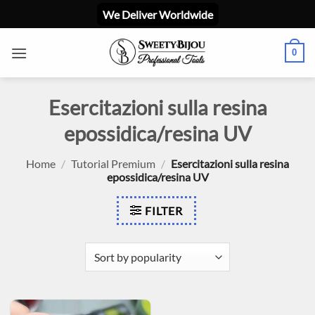
Skip
We Deliver Worldwide
to
content
0
Esercitazioni sulla resina
epossidica/resina UV
Home
/
Tutorial Premium
/
Esercitazioni sulla resina
epossidica/resina UV
FILTER