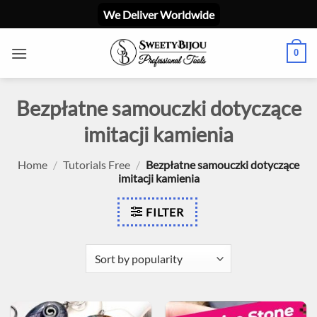
Skip
We Deliver Worldwide
to
content
0
Bezpłatne samouczki dotyczące
imitacji kamienia
Home
/
Tutorials Free
/
Bezpłatne samouczki dotyczące
imitacji kamienia
FILTER