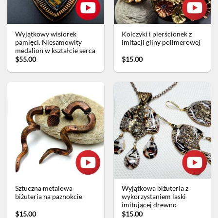
Wyjątkowy wisiorek
Kolczyki i pierścionek z
pamięci. Niesamowity
imitacji gliny polimerowej
medalion w kształcie serca
$55.00
$15.00
Sztuczna metalowa
Wyjątkowa biżuteria z
biżuteria na paznokcie
wykorzystaniem laski
imitującej drewno
$15.00
$15.00