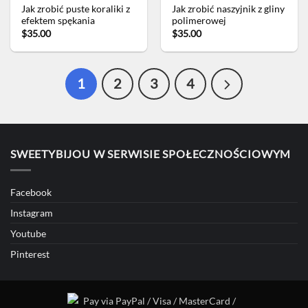
Jak zrobić puste koraliki z
Jak zrobić naszyjnik z gliny
efektem spękania
polimerowej
$35.00
$35.00
1
2
3
4
SWEETYBIJOU W SERWISIE SPOŁECZNOŚCIOWYM
Facebook
Instagram
Youtube
Pinterest