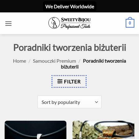
Skip
We Deliver Worldwide
to
content
0
Poradniki tworzenia biżuterii
Home
/
Samouczki Premium
/
Poradniki tworzenia
biżuterii
FILTER