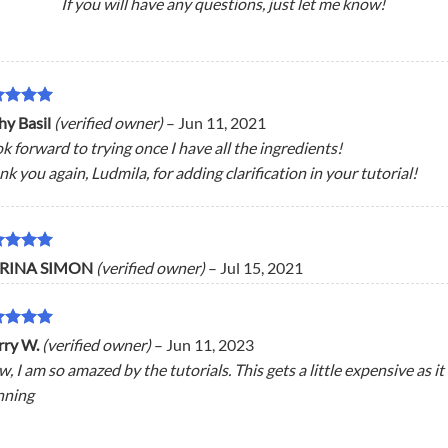
If you will have any questions, just let me know!
ed
5
hy Basil
(verified owner)
–
Jun 11, 2021
 of 5
ok forward to trying once I have all the ingredients!
k you again, Ludmila, for adding clarification in your tutorial!
ed
5
RINA SIMON
(verified owner)
–
Jul 15, 2021
 of 5
ed
5
rry W.
(verified owner)
–
Jun 11, 2023
 of 5
 I am so amazed by the tutorials. This gets a little expensive as it
nning