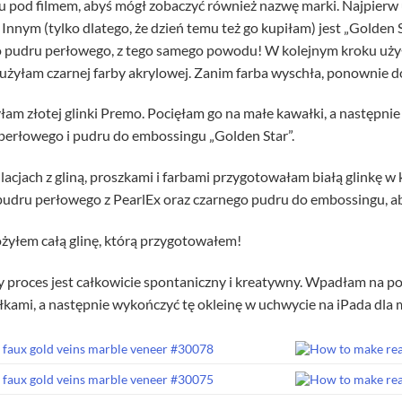
u pod filmem, abyś mógł zobaczyć również nazwę marki. Najpierw 
 Innym (tylko dlatego, że dzień temu też go kupiłam) jest „Golden S
 pudru perłowego, z tego samego powodu! W kolejnym kroku użyła
 użyłam czarnej farby akrylowej. Zanim farba wyschła, ponownie d
am złotej glinki Premo. Pocięłam go na małe kawałki, a następnie
perłowego i pudru do embossingu „Golden Star”.
acjach z gliną, proszkami i farbami przygotowałam białą glinkę w
pudru perłowego z PearlEx oraz czarnego pudru do embossingu, ab
żyłem całą glinę, którą przygotowałem!
y proces jest całkowicie spontaniczny i kreatywny. Wpadłam na po
yłkami, a następnie wykończyć tę okleinę w uchwycie na iPada dla m