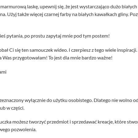
 marmurową laskę, upewnij się, że jest wystarczająco dużo białyc
czna. Użyj także więcej czarnej farby na białych kawałkach gliny. P
kieś pytania, po prostu zapytaj mnie pod tym postem!
ał Ci się ten samouczek wideo. I czerpiesz z tego wiele inspiracji.
la Was przygotowałam! To jest dla mnie bardzo ważne!
ami
rzeznaczony wyłącznie do użytku osobistego. Dlatego nie wolno 
ub w części.
uczka możesz tworzyć przedmiot i sprzedawać kreacje, które stw
owego pozwolenia.