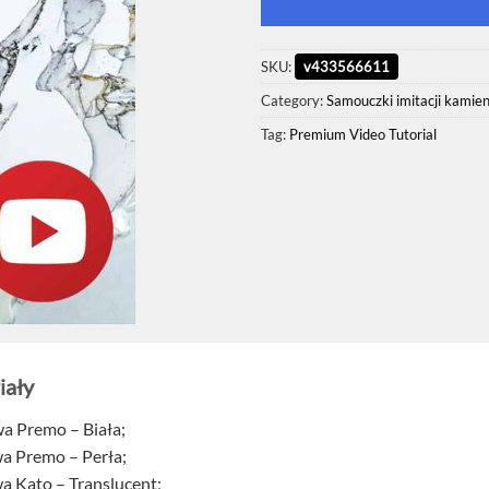
ratings
SKU:
v433566611
Category:
Samouczki imitacji kamien
Tag:
Premium Video Tutorial
iały
a Premo – Biała;
a Premo – Perła;
a Kato – Translucent;