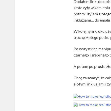
Dodałem linki do opis
złote żyły w kamieniu.
potem użyłam złotego
inkluzjami… do emalii
W kolejnym kroku użył
trochę złotego pudru 
Po wszystkich manipul
czarnego i srebrnego 
A potem po prostu zło
Chcę zauważyć, że cał
złotymi inkluzjami i ż