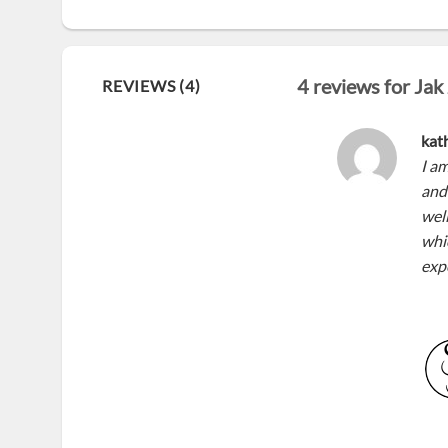
4 reviews for
Jak
REVIEWS (4)
kat
I am
and 
wel
whic
exp