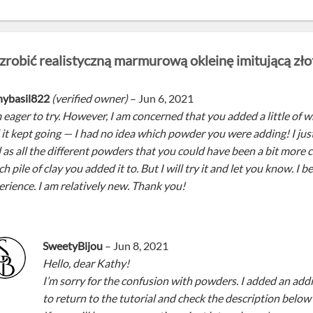
 zrobić realistyczną marmurową okleinę imitującą zło
hybasil822
(verified owner)
–
Jun 6, 2021
 eager to try. However, I am concerned that you added a little of w
it kept going — I had no idea which powder you were adding! I just f
l as all the different powders that you could have been a bit more
h pile of clay you added it to. But I will try it and let you know. I 
erience. I am relatively new. Thank you!
SweetyBijou
–
Jun 8, 2021
Hello, dear Kathy!
I’m sorry for the confusion with powders. I added an addit
to return to the tutorial and check the description below