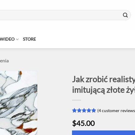
 WIDEO
STORE
ienia
Jak zrobić reali
imitującą złote ży
(
4
customer reviews
Rated
3
5
$45.00
out of 5
based on
customer