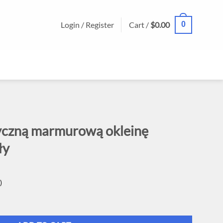
Login / Register
Cart /
$0.00
0
styczną marmurową okleinę
ły
)