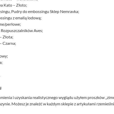
a Kato – Złoto;
singu, Pudry do embossingu Sklep Nemravka;
ssingu z emalią lodową;
zne/perłowe;
 Rozpuszczalników Aves;
– Złota;
– Czarna;
sowy;
a;
.
u
mienia i uzyskania realistycznego wyglądu użyłem proszków „zim
nie. Możesz je znaleźć w każdym sklepie z artykułami rzemieśln