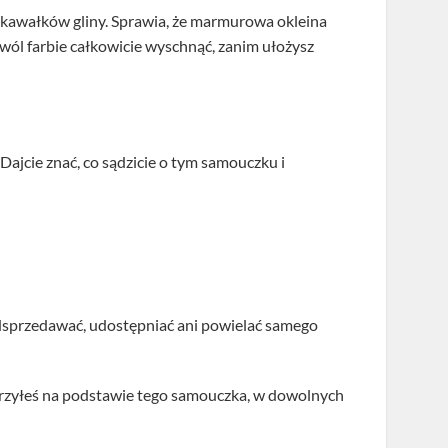
h kawałków gliny. Sprawia, że marmurowa okleina
ozwól farbie całkowicie wyschnąć, zanim ułożysz
 Dajcie znać, co sądzicie o tym samouczku i
odsprzedawać, udostępniać ani powielać samego
orzyłeś na podstawie tego samouczka, w dowolnych