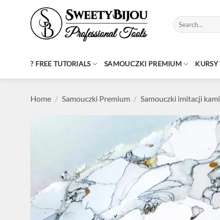
Skip
to
Search
content
for:
? FREE TUTORIALS
SAMOUCZKI PREMIUM
KURSY
Home
/
Samouczki Premium
/
Samouczki imitacji kam