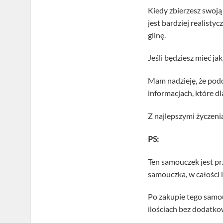
Kiedy zbierzesz swoją
jest bardziej realisty
glinę.
Jeśli będziesz mieć ja
Mam nadzieję, że podob
informacjach, które d
Z najlepszymi życzeni
PS:
Ten samouczek jest p
samouczka, w całości l
Po zakupie tego samo
ilościach bez dodatk